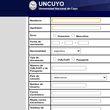
Nombre/s:
Apellido/s:
Sexo:
Femenino
Masculino
Fecha de
/
/
nacimiento:
Nacionalidad:
Tipo de
CUIL/CUIT
Pasaporte
documento:
Número de
CUIL/CUIT o de
Pasaporte:
País de
emisión:
Nombre de
Usuario:
Correo
electrónico:
Repita correo
electrónico:
Teléfono de